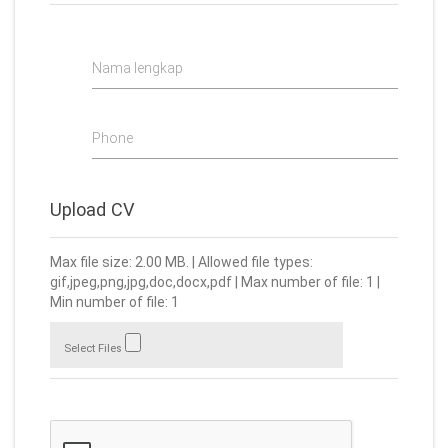
Nama lengkap
Phone
Upload CV
Max file size: 2.00 MB. | Allowed file types:
gif,jpeg,png,jpg,doc,docx,pdf | Max number of file: 1 |
Min number of file: 1
Select Files