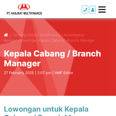
/
Tentang Hasjrat Multifinance
/
Kesempatan
Berkarir
/
Lowongan Kepala Cabang / Branch Manager
Kepala Cabang / Branch
Manager
27 February 2025 | 2:07 pm |
HMF Editor
Lowongan untuk Kepala