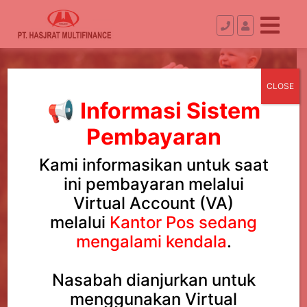
CLOSE
📢
Informasi Sistem
Pembayaran
Kami informasikan untuk saat
ini pembayaran melalui
Virtual Account (VA)
melalui
Kantor Pos
sedang
mengalami kendala
.
Nasabah dianjurkan untuk
menggunakan Virtual