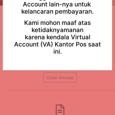
Account lain-nya untuk
kelancaran pembayaran.
Kami mohon maaf atas
ketidaknyamanan
karena kendala Virtual
Account (VA) Kantor Pos saat
Simulasi Kredit
ini.
Cari tahu uang muka dan angsuran sesuai
kemampuan finansial Anda.
Coba simulasi